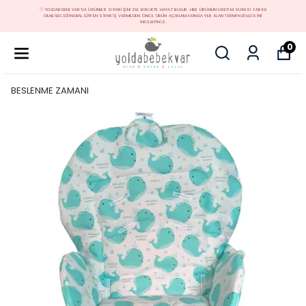
🤍 YOLDABEBEKVAR'DA ÜRÜNLER SIPARIŞINIZLE BIRLIKTE HAYAT BULUR. HER ÜRÜNÜN ÜRETIM SÜRESI FARKLI
OLABILECEĞINDEN, LÜTFEN SIPARIŞ VERMEDEN ÖNCE ÜRÜN AÇIKLAMASINDA YER ALAN TERMIN BILGISINI
INCELEYINIZ.
0
BESLENME ZAMANI